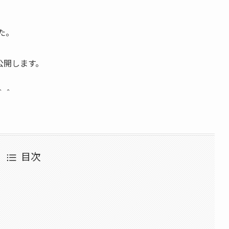
た。
公開します。
＾＾
目次